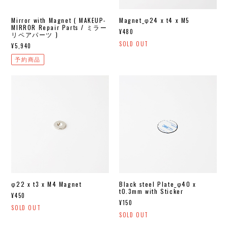
Mirror with Magnet ( MAKEUP-
Magnet_φ24 x t4 x M5
MIRROR Repair Parts / ミラー
¥480
リペアパーツ )
SOLD OUT
¥5,940
予約商品
φ22 x t3 x M4 Magnet
Black steel Plate_φ40 x
t0.3mm with Sticker
¥450
¥150
SOLD OUT
SOLD OUT