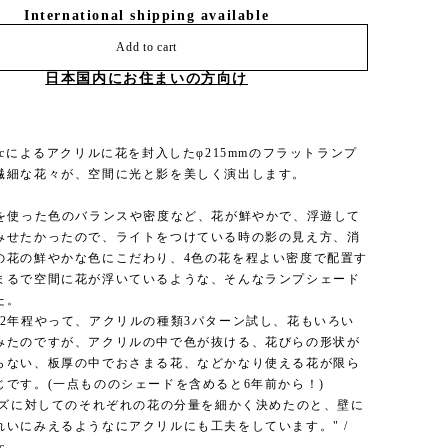
International shipping available
Add to cart
日本国内にお住まいの方向け
 maticによるアクリルに花を封入したφ215mmのフラットランプ
繊細な花々が、空間に光と影を美しく演出します。
花を使った色のバランスや密度など、花が鮮やかで、浮遊して
みせたかったので、ライトをつけている時の影の見え方、消
の花の鮮やかな色にこだわり、4色の花を程よい密度で配置す
まるで空間に花が浮いているような、そんなランプシェード
た。
を2年程やって、アクリルの種類3パターン試し、花もいろい
みたのですが、アクリルの中で色が抜ける、花びらの形状が
らない、板厚の中でおさまる花、などかなり使える花が限ら
じです。(一点もののシェードを含めると6年前から！)
サイズに対してのそれぞれの花の分量を細かく決めたのと、壁に
れいにみえるようなにアクリルにも工夫をしています。" /
c