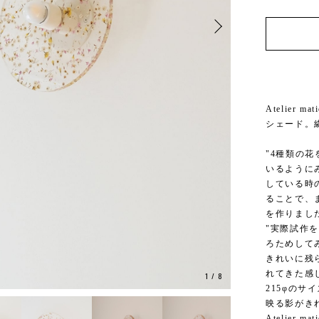
Atelier
シェード。
"4種類の
いるように
している時
ることで、
を作りまし
"実際試作
ろためして
きれいに残
れてきた感
1
/
8
215φの
映る影がき
Atelier mati