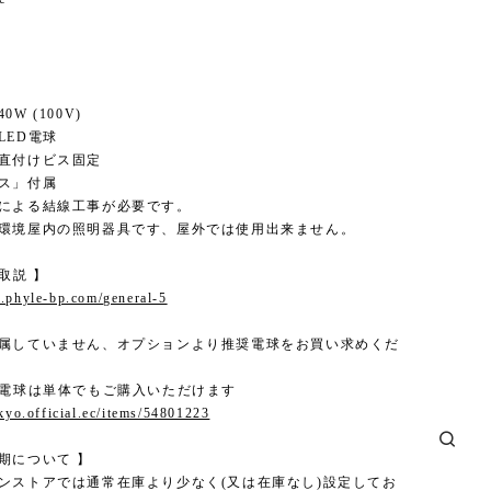
0W (100V)
LED電球
 直付けビス固定
ビス」付属
者による結線工事が必要です。
常環境屋内の照明器具です、屋外では使用出来ません。
 取説 】
.phyle-bp.com/general-5
付属していません、オプションより推奨電球をお買い求めくだ
ED電球は単体でもご購入いただけます
okyo.official.ec/items/54801223
期について 】
インストアでは通常在庫より少なく(又は在庫なし)設定してお