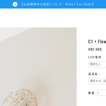
【お盆期間中の発送について・Before You Order】
C1 + Flo
¥82,500
LED電球
器具色：
数量