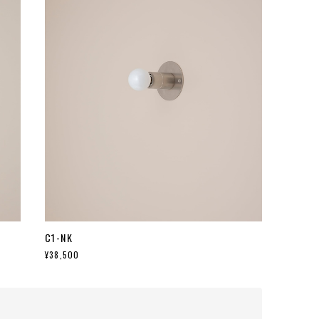
C1-NK
¥38,500