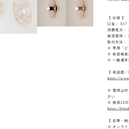
【 仕様 】
口金： E17
消費電力： 4
推奨電球： 
取付方法：
※ 専用「
※ 有資格
※ 一般通
【 承認図 /
https://www
※ 電球は
さい
※ 推奨L
https://bpt
【 在庫・納
※ オンラ