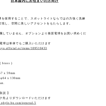
日本国内にお住まいの方向け
球を採用することで、スポットライトならではの力強く洗練
実現し、空間に美しいアクセントをもたらします。
付属していません、オプションより推奨電球をお買い求めくだ
ED電球は単体でもご購入いただけます
okyo.official.ec/items/109510433
 brass )
7 x 59mm
64 x 130mm
an.
 取説 】
ンク先よりダウンロードいただけます
.phyle-bp.com/general-5