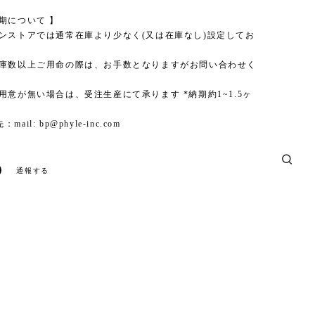
期について 】
インストアでは通常在庫より少なく(又は在庫なし)設定してお
在庫数以上ご用命の際は、お手数となりますがお問い合わせく
用意が無い場合は、受注生産にて承ります *納期約1~1.5ヶ
：mail:
bp@phyle-inc.com
通報する