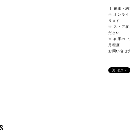
【 在庫・納
※ オンラ
ります
※ ストア
ださい
※ 在庫のご
月程度
お問い合せ先
s