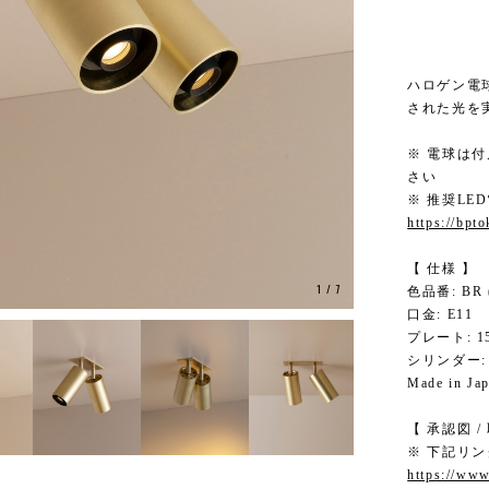
ハロゲン電
された光を
※ 電球は
さい
※ 推奨L
https://bpt
【 仕様 】
1
/
7
色品番: BR (
口金: E11
プレート: 15
シリンダー: φ
Made in Jap
【 承認図 /
※ 下記リ
https://www