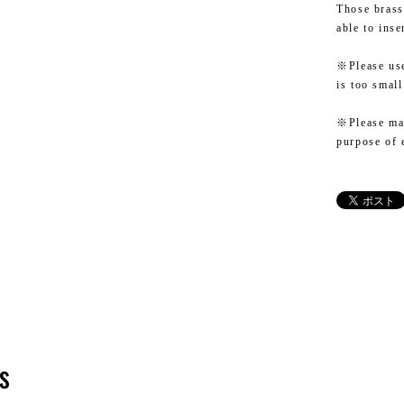
Those brass
able to ins
※Please use
is too smal
※Please mak
purpose of 
s