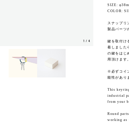
SIZE: φ38
COLOR: 
スナップリ
製品パーツ
1
/
4
鍵を取付け
着しました
の鍵をはじ
用頂けます
※必ずコイ
能性があり
This keyrin
industrial p
from your b
Round parts
working as 