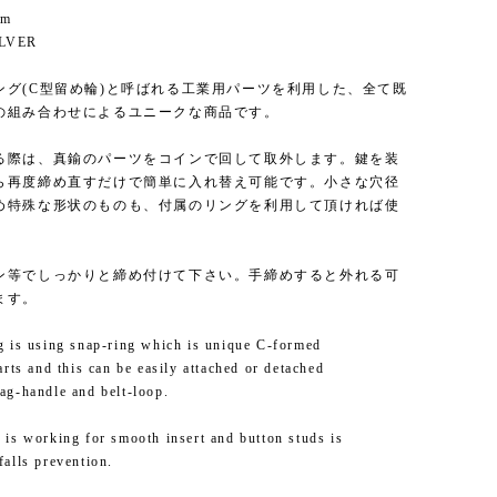
mm
SILVER
ング(C型留め輪)と呼ばれる工業用パーツを利用した、全て既
の組み合わせによるユニークな商品です。
る際は、真鍮のパーツをコインで回して取外します。鍵を装
ら再度締め直すだけで簡単に入れ替え可能です。小さな穴径
め特殊な形状のものも、付属のリングを利用して頂ければ使
。
ン等でしっかりと締め付けて下さい。手締めすると外れる可
ます。
g is using snap-ring which is unique C-formed
arts and this can be easily attached or detached
ag-handle and belt-loop.
 is working for smooth insert and button studs is
falls prevention.