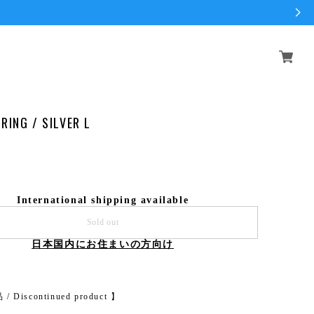
RING / SILVER L
International shipping available
Sold out
日本国内にお住まいの方向け
 Discontinued product 】