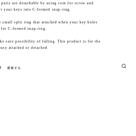
 parts are detachable by using coin for screw and
ert your keys into C-formed snap-ring.
 small split ring that attached when your key holes
l for C-formed snap-ring.
e sure possibility of falling. This product is for the
easy attached or detached.
通報する