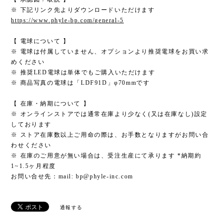
※ 下記リンク先よりダウンロードいただけます
https://www.phyle-bp.com/general-5
【 電球について 】
※ 電球は付属していません、オプションより推奨電球をお買い求
めください
※ 推奨LED電球は単体でもご購入いただけます
※ 商品写真の電球は「LDF91D」φ70mmです
【 在庫・納期について 】
※ オンラインストアでは通常在庫より少なく(又は在庫なし)設定
しております
※ ストア在庫数以上ご用命の際は、お手数となりますがお問い合
わせください
※ 在庫のご用意が無い場合は、受注生産にて承ります *納期約
1~1.5ヶ月程度
お問い合せ先：mail:
bp@phyle-inc.com
通報する