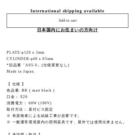
International shipping available
Add to cart
日本国内にお住まいの方向け
PLATE:φ120 x 3mm
CYLINDER:φ40 x 65mm
*旧品番「A05-S」(仕様変更なし)
Made in Japan.
【 仕様 】
色品番: BK ( matt black )
口金： E26
消費電力： 60W (100V)
取付方法： 直付ビス固定
※ 有資格者による結線工事が必要です。
※ 一般通常環境屋内の照明器具です、屋外では使用出来ません。
【 承認図 / 取説 】