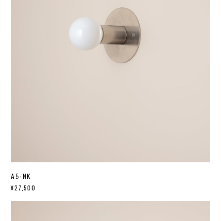
A5-NK
¥27,500