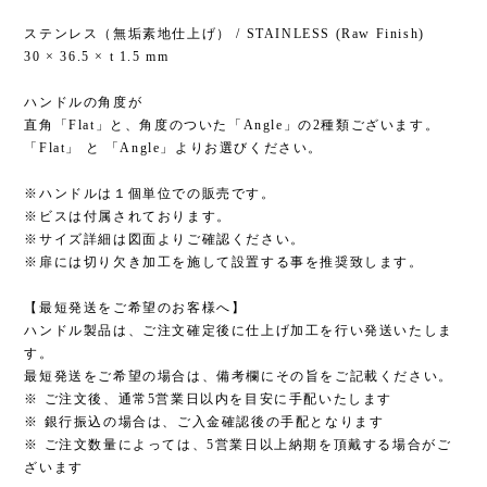
ステンレス（無垢素地仕上げ） / STAINLESS (Raw Finish)
30 × 36.5 × t 1.5 mm
ハンドルの角度が
直角「Flat」と、角度のついた「Angle」の2種類ございます。
「Flat」 と 「Angle」よりお選びください。
※ハンドルは１個単位での販売です。
※ビスは付属されております。
※サイズ詳細は図面よりご確認ください。
※扉には切り欠き加工を施して設置する事を推奨致します。
【最短発送をご希望のお客様へ】
ハンドル製品は、ご注文確定後に仕上げ加工を行い発送いたしま
す。
最短発送をご希望の場合は、備考欄にその旨をご記載ください。
※ ご注文後、通常5営業日以内を目安に手配いたします
※ 銀行振込の場合は、ご入金確認後の手配となります
※ ご注文数量によっては、5営業日以上納期を頂戴する場合がご
ざいます