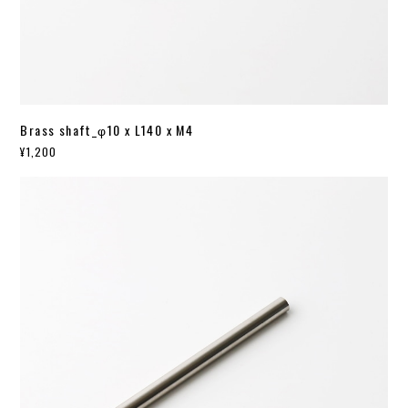
Brass shaft_φ10 x L140 x M4
¥1,200