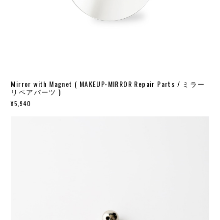
Mirror with Magnet ( MAKEUP-MIRROR Repair Parts / ミラー
リペアパーツ )
¥5,940