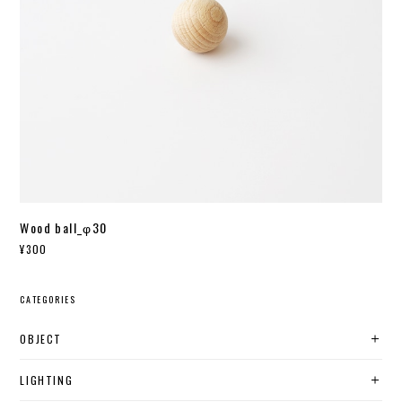
Wood ball_φ30
¥300
CATEGORIES
OBJECT
LIGHTING