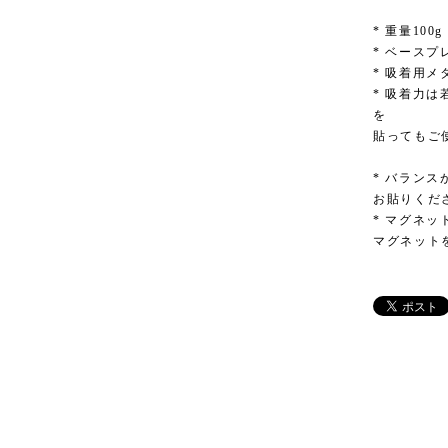
* 重量100
* ベースプレ
* 吸着用メタ
* 吸着力
を
貼ってもご
* バラン
お貼りくだ
* マグネ
マグネット