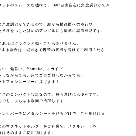
ネットのスムーズな機構で、360°自由自在に角度調節ができ
に角度調節ができるので、縦から横画面への移行や
た角度をつけた斜めのアングルにも簡単に調節可能です。
であればグラグラと動くこともありません。
ップする場合は、縦置きで携帯の底辺を着けてご利用くださ
中、勉強中、Youtube、スカイプ、
トしながらでも、床でゴロゴロしながらでも、
ートフォンユーザーに捧げます！
イズのコンパクト設計なので、持ち運びにも便利です。
内でも、あらゆる場面で活躍します。
ォンカバー等にメタルシートを貼るだけで、ご利用頂けま
どのマグネットホルダーをご利用で、メタルシートを
方はそのままご使用頂けます。