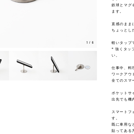
鉄球とマグ
ます。
直感のまま
ちょっとし
1
/
6
軽いタップ
* 強くタ
い。
仕事中、料理
ワークアウ
全てのスマ
ポケットサ
出先でも機
スマートフ
す。
既に車用な
貼ってある