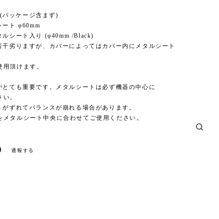
g (パッケージ含まず)
ート φ60mm
ルシート入り (φ40mm /Black)
は若干劣りますが、カバーによってはカバー内にメタルシート
使用頂けます。
スがとても重要です。メタルシートは必ず機器の中心に
さい。
ットがずれてバランスが崩れる場合があります。
をメタルシート中央に合わせてご使用ください。
通報する