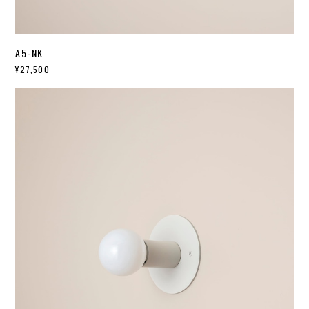
A5-NK
¥27,500