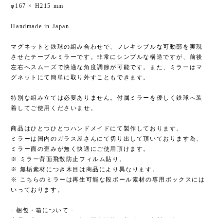
φ167 × H215 mm
Handmade in Japan.
マグネットと鉄球の組み合わせで、フレキシブルな可動部を実現
させたテーブルミラーです。非常にシンプルな構造ですが、前後
左右へスムーズで快適な角度調節が可能です。また、ミラーはマ
グネットにて簡単に取り外すこともできます。
特別な組み立ては必要ありません。付属ミラーを優しく鉄球へ装
着してご使用くださいませ。
商品はひとつひとつハンドメイドにて製作しております。
ミラーは国内のガラス屋さんにて切り出して頂いております為、
ミラー面の歪みが無く快適にご使用頂けます。
※ ミラー背面飛散防止フィルム貼り。
※ 無垢素材につき木目は商品により異なります。
※ こちらのミラーは再生可能な段ボール素材の専用ボックスには
いっております。
- 梱包・箱について -