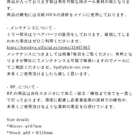
商品が入っております箱は再生可能な段ボール素材の箱となりま
す。
商品の梱包には古紙100％の資材をメインに使用しております。
- メンテナンスについて -
ミラー部分はリペアパーツの販売をしております。破損してしま
われた場合はぜひご利用くださいませ。
https://bptokyo.official.ec/items/33467465
メンテナンスにつきましては画像7枚目をご覧ください。有料とな
りますが弊社にてメンテナンスも可能で御座いますのでメールに
てご相談くださいませ。
bp@phyle-inc.com
末長くご使用頂けましたら嬉しく思います。
- BP. について -
BP.の商品は自社スタジオにて加工 / 組立 / 梱包まで全てを一貫し
て行っております。環境に配慮し必要最低限の資材での梱包や、
末長くご使用頂けるような素材の選定を心掛けています。
Size details
*Mirror: φ167mm
*Wood: φ60 × H120mm