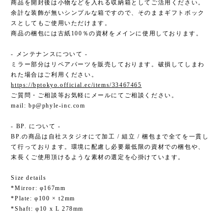
商品を開封後は小物などを入れる収納箱としてご活用ください。
余計な装飾が無いシンプルな箱ですので、そのままギフトボック
スとしてもご使用いただけます。
商品の梱包には古紙100％の資材をメインに使用しております。
- メンテナンスについて -
ミラー部分はリペアパーツを販売しております。破損してしまわ
れた場合はご利用ください。
https://bptokyo.official.ec/items/33467465
ご質問・ご相談等お気軽にメールにてご相談ください。
mail:
bp@phyle-inc.com
- BP. について -
BP.の商品は自社スタジオにて加工 / 組立 / 梱包まで全てを一貫し
て行っております。環境に配慮し必要最低限の資材での梱包や、
末長くご使用頂けるような素材の選定を心掛けています。
Size details
*Mirror: φ167mm
*Plate: φ100 × t2mm
*Shaft: φ10 x L 278mm