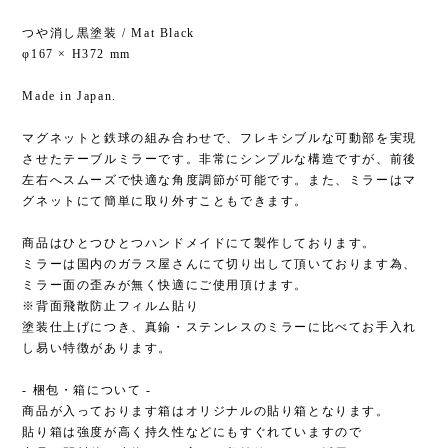
つや消し黒塗装 / Mat Black
φ167 × H372 mm
Made in Japan.
マグネットと鉄球の組み合わせで、フレキシブルな可動部を実現
させたテーブルミラーです。非常にシンプルな構造ですが、前後
左右へスムーズで快適な角度調節が可能です。また、ミラーはマ
グネットにて簡単に取り外すこともできます。
商品はひとつひとつハンドメイドにて製作しております。
ミラーは国内のガラス屋さんにて切り出して頂いております為、
ミラー面の歪みが無く快適にご使用頂けます。
※背面飛散防止フィルム貼り
塗装仕上げにつき、真鍮・ステンレスのミラーに比べてお手入れ
し易い特徴があります。
- 梱包・箱について -
商品が入っております箱はオリジナルの貼り箱となります。
貼り箱は強度が高く持久性などにもすぐれていますので