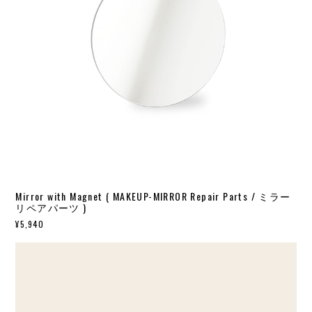
Mirror with Magnet ( MAKEUP-MIRROR Repair Parts / ミラー
リペアパーツ )
¥5,940