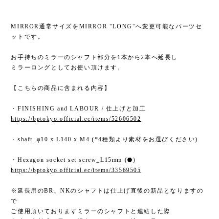
MIRROR通常サイズをMIRROR "LONG"へ変更可能なパーツセ
ットです。
お手持ちのミラーのシャフト部分を1本から2本へ延長し
ミラーロングとしてお使い頂けます。
【こちらの商品に含まれる内容】
・FINISHING and LABOUR / 仕上げと加工
https://bptokyo.official.ec/items/52606502
・shaft_φ10 x L140 x M4 (*4種類より素材をお選びください)
・Hexagon socket set screw_L15mm (⬣)
https://bptokyo.official.ec/items/33569505
※延長用のBR、NKのシャフトは仕上げ直後の新品となりますの
で
ご使用頂いておりますミラーのシャフトと連結した際