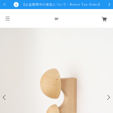
【お盆期間中の発送について・Before You Order】