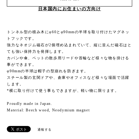
日本国内にお住まいの方向け
トンネル型の積み木にφ60とφ90mmの半球を取り付けたマグネッ
トフックです。
強力なネオジム磁石が2個埋め込まれていて、縦に並んだ磁石はと
ても強い保持力を発揮します。
カバンや傘、ペットの散歩用リードや首輪など様々な物を掛ける
事ができます。
φ90mmの半球は帽子の型崩れを防ぎます。
スチール製の玄関ドアや、倉庫やオフィスなど様々な場面で活躍
します。
*横に取り付けて使う事もできますが、軽い物に限ります。
Proudly made in Japan.
Material: Beech wood, Neodymium magnet
通報する