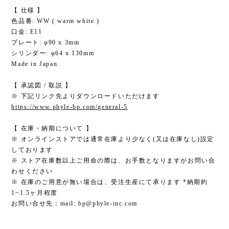
【 仕様 】
色品番: WW ( warm white )
口金: E11
プレート: φ90 x 3mm
シリンダー: φ64 x 130mm
Made in Japan.
【 承認図 / 取説 】
※ 下記リンク先よりダウンロードいただけます
https://www.phyle-bp.com/general-5
【 在庫・納期について 】
※ オンラインストアでは通常在庫より少なく(又は在庫なし)設定
しております
※ ストア在庫数以上ご用命の際は、お手数となりますがお問い合
わせください
※ 在庫のご用意が無い場合は、受注生産にて承ります *納期約
1~1.5ヶ月程度
お問い合せ先：mail:
bp@phyle-inc.com