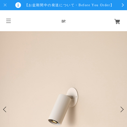
【お盆期間中の発送について・Before You Order】