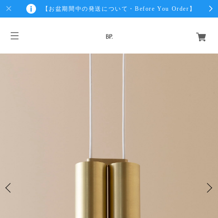
【お盆期間中の発送について・Before You Order】