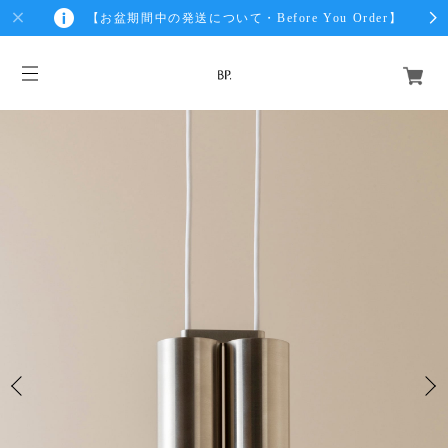
【お盆期間中の発送について・Before You Order】