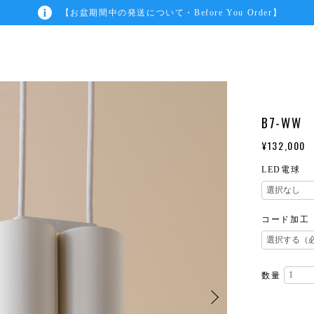
【お盆期間中の発送について・Before You Order】
B7-WW
¥132,000
LED電球
コード加工
数量