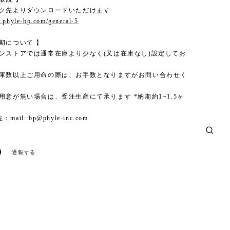
ンク先よりダウンロードいただけます
.phyle-bp.com/general-5
期について 】
インストアでは通常在庫より少なく(又は在庫なし)設定してお
在庫数以上ご用命の際は、お手数となりますがお問い合わせく
用意が無い場合は、受注生産にて承ります *納期約1~1.5ヶ
：mail:
bp@phyle-inc.com
通報する