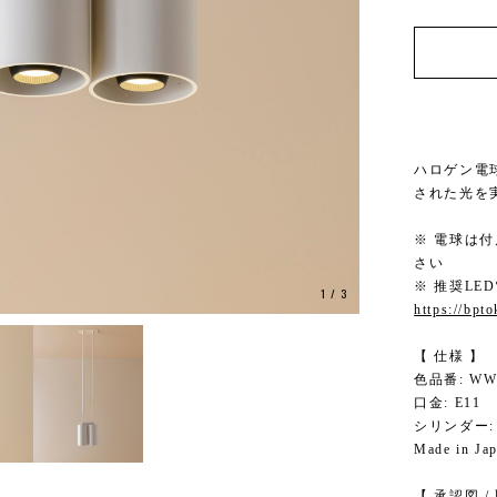
ハロゲン電
された光を
※ 電球は
さい
※ 推奨L
1
/
3
https://bpt
【 仕様 】
色品番: WW (
口金: E11
シリンダー: φ
Made in Jap
【 承認図 /