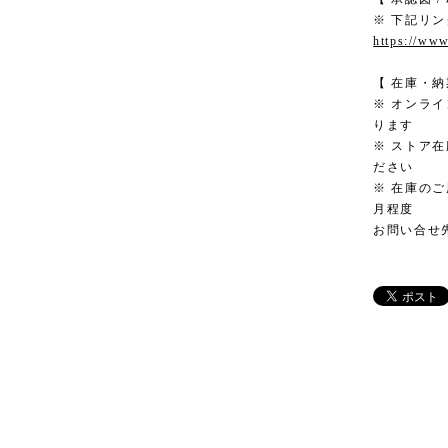
※ 下記リ
https://www
【 在庫・納
※ オンラ
ります
※ ストア
ださい
※ 在庫のご
月程度
お問い合せ先