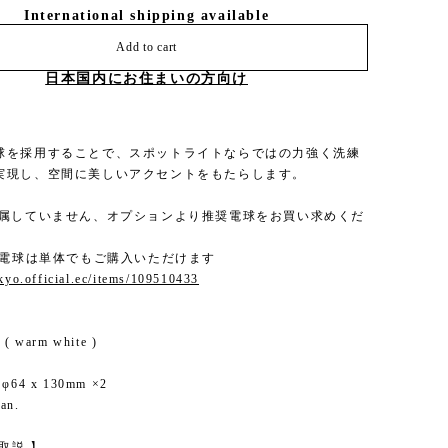
International shipping available
Add to cart
日本国内にお住まいの方向け
球を採用することで、スポットライトならではの力強く洗練
実現し、空間に美しいアクセントをもたらします。
付属していません、オプションより推奨電球をお買い求めくだ
ED電球は単体でもご購入いただけます
okyo.official.ec/items/109510433
 warm white )
64 x 130mm ×2
an.
 取説 】