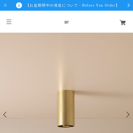
【お盆期間中の発送について・Before You Order】