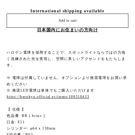
International shipping available
Add to cart
日本国内にお住まいの方向け
ハロゲン電球を採用することで、スポットライトならではの力強
く洗練された光を実現し、空間に美しいアクセントをもたらしま
す。
※ 電球は付属していません、オプションより推奨電球をお買い求
めください
※ 推奨LED電球は単体でもご購入いただけます
https://bptokyo.official.ec/items/109510433
【 仕様 】
色品番: BR ( brass )
口金: E11
シリンダー: φ64 x 130mm
*旧品番「B02」