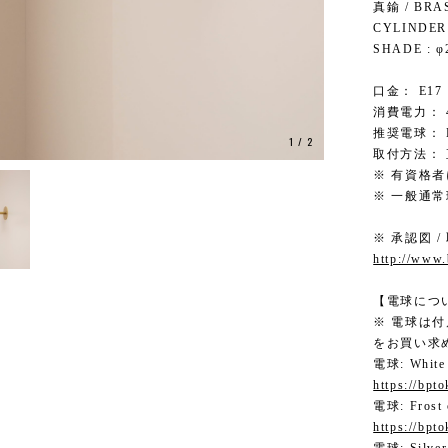
真鍮 / BRA
CYLINDER 
SHADE : φ
口金： E17
消費電力： 4
推奨電球： L
1
/
2
取付方法：
※ 有資格
※ 一般通
※ 承認図 /
http://www
【電球につ
※ 電球は
をお買い求
電球: White
https://bpt
電球: Frost
https://bpt