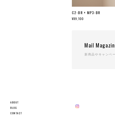
C2-BR + MP3-BR
¥89,100
Mail Magazi
新商品やキャンペ
ABOUT
BLOG
CONTACT