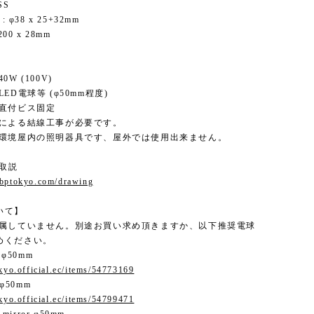
SS
: φ38 x 25+32mm
200 x 28mm
0W (100V)
ED電球等 (φ50mm程度)
 直付ビス固定
者による結線工事が必要です。
常環境屋内の照明器具です、屋外では使用出来ません。
 取説
.bptokyo.com/drawing
いて】
付属していません。別途お買い求め頂きますか、以下推奨電球
めください。
 φ50mm
okyo.official.ec/items/54773169
 φ50mm
okyo.official.ec/items/54799471