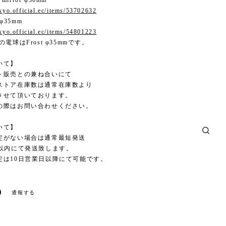
 mirror φ50mm
okyo.official.ec/items/53702632
 φ35mm
okyo.official.ec/items/54801223
電球はFrost φ35mmです。
いて】
ト販売との兼ね合いにて
ストア在庫数は通常在庫数より
させて頂いております。
の際はお問い合わせください。
いて】
定がない場合は通常最短発送
日以内にて発送致します。
定は10日営業日以降にて可能です。
通報する