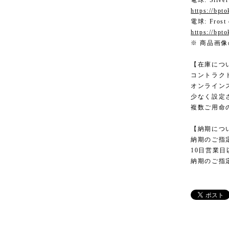
電球: Silver
https://bpt
電球: Frost
https://bpt
※ 商品画像の
【在庫につ
コントラク
オンライン
少なく設定
複数ご用命
【納期につ
納期のご指
10日営業
納期のご指