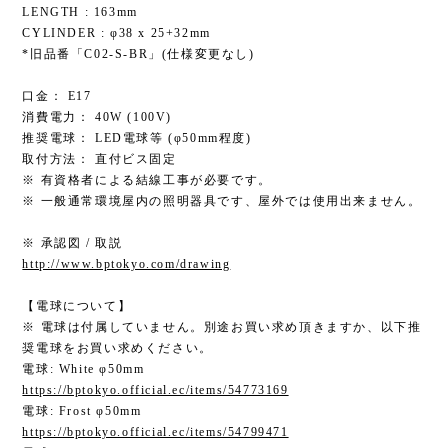
LENGTH : 163mm
CYLINDER : φ38 x 25+32mm
*旧品番「C02-S-BR」(仕様変更なし)
口金： E17
消費電力： 40W (100V)
推奨電球： LED電球等 (φ50mm程度)
取付方法： 直付ビス固定
※ 有資格者による結線工事が必要です。
※ 一般通常環境屋内の照明器具です、屋外では使用出来ません。
※ 承認図 / 取説
http://www.bptokyo.com/drawing
【電球について】
※ 電球は付属していません。別途お買い求め頂きますか、以下推
奨電球をお買い求めください。
電球: White φ50mm
https://bptokyo.official.ec/items/54773169
電球: Frost φ50mm
https://bptokyo.official.ec/items/54799471