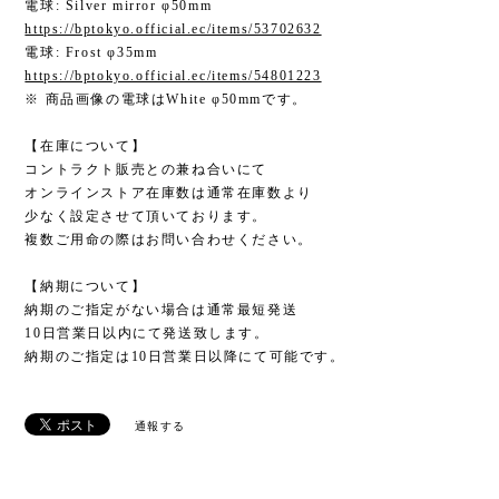
電球: Silver mirror φ50mm
https://bptokyo.official.ec/items/53702632
電球: Frost φ35mm
https://bptokyo.official.ec/items/54801223
※ 商品画像の電球はWhite φ50mmです。
【在庫について】
コントラクト販売との兼ね合いにて
オンラインストア在庫数は通常在庫数より
少なく設定させて頂いております。
複数ご用命の際はお問い合わせください。
【納期について】
納期のご指定がない場合は通常最短発送
10日営業日以内にて発送致します。
納期のご指定は10日営業日以降にて可能です。
通報する