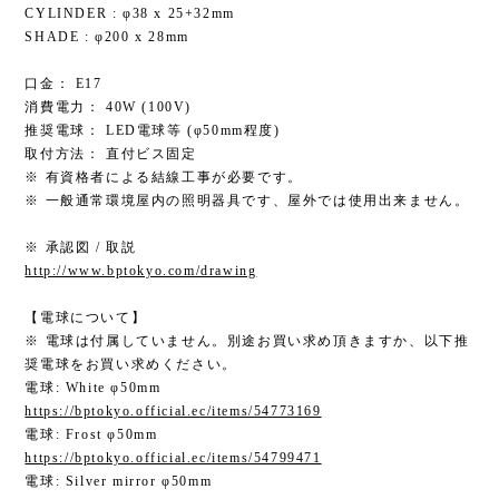
CYLINDER : φ38 x 25+32mm
SHADE : φ200 x 28mm
口金： E17
消費電力： 40W (100V)
推奨電球： LED電球等 (φ50mm程度)
取付方法： 直付ビス固定
※ 有資格者による結線工事が必要です。
※ 一般通常環境屋内の照明器具です、屋外では使用出来ません。
※ 承認図 / 取説
http://www.bptokyo.com/drawing
【電球について】
※ 電球は付属していません。別途お買い求め頂きますか、以下推
奨電球をお買い求めください。
電球: White φ50mm
https://bptokyo.official.ec/items/54773169
電球: Frost φ50mm
https://bptokyo.official.ec/items/54799471
電球: Silver mirror φ50mm