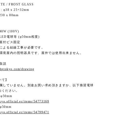
TE / FROST GLASS
: φ38 x 25+32mm
230 x 80mm
0W (100V)
ED電球等 (φ50mm程度)
 直付ビス固定
者による結線工事が必要です。
常環境屋内の照明器具です、屋外では使用出来ません。
 取説
.bptokyo.com/drawing
いて】
付属していません。別途お買い求め頂きますか、以下推奨電球
めください。
 φ50mm
okyo.official.ec/items/54773169
 φ50mm
okyo.official.ec/items/54799471