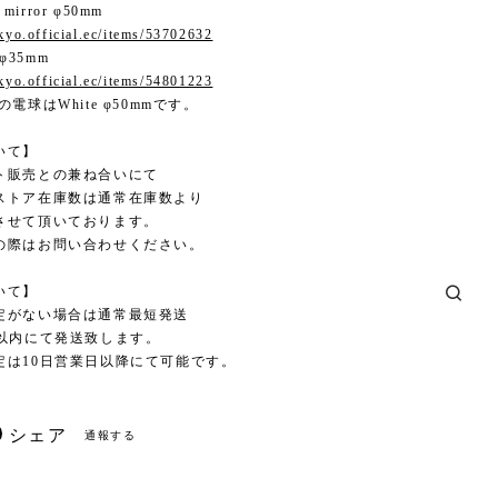
 mirror φ50mm
okyo.official.ec/items/53702632
 φ35mm
okyo.official.ec/items/54801223
電球はWhite φ50mmです。
いて】
ト販売との兼ね合いにて
ストア在庫数は通常在庫数より
させて頂いております。
の際はお問い合わせください。
いて】
定がない場合は通常最短発送
日以内にて発送致します。
定は10日営業日以降にて可能です。
シェア
通報する