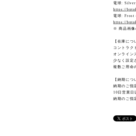
電球: Silver
https://bpt
電球: Frost
https://bpt
※ 商品画像の
【在庫につ
コントラク
オンライン
少なく設定
複数ご用命
【納期につ
納期のご指
10日営業
納期のご指