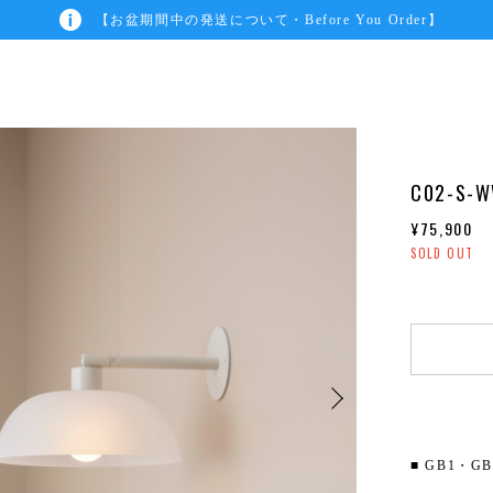
【お盆期間中の発送について・Before You Order】
C02-S-W
¥75,900
SOLD OUT
■ GB1・