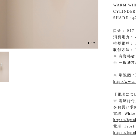
WARM WHI
CYLINDER 
SHADE : φ
口金： E17
消費電力： 4
1
/
2
推奨電球： L
取付方法：
※ 有資格
※ 一般通
※ 承認図 /
http://www
【電球につ
※ 電球は
をお買い求
電球: White
https://bpt
電球: Frost
https://bpt