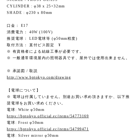
CYLINDER : φ38 x 25+32mm
SHADE : φ230 x 80mm
口金： E17
消費電力： 40W (100V)
推奨電球： LED電球等 (φ50mm程度)
取付方法： 直付ビス固定 ¥
※ 有資格者による結線工事が必要です。
※ 一般通常環境屋内の照明器具です、屋外では使用出来ません。
※ 承認図 / 取説
http://www.bptokyo.com/drawing
【電球について】
※ 電球は付属していません。別途お買い求め頂きますか、以下推
奨電球をお買い求めください。
電球: White φ50mm
https://bptokyo.official.ec/items/54773169
電球: Frost φ50mm
https://bptokyo.official.ec/items/54799471
電球: Silver mirror φ50mm