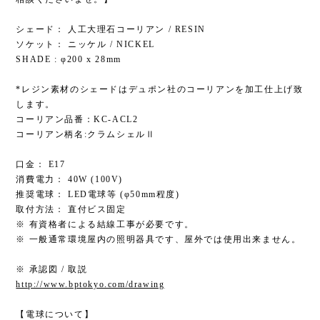
シェード： 人工大理石コーリアン / RESIN
ソケット： ニッケル / NICKEL
SHADE : φ200 x 28mm
*レジン素材のシェードはデュポン社のコーリアンを加工仕上げ致
します。
コーリアン品番：KC-ACL2
コーリアン柄名:クラムシェルⅡ
口金： E17
消費電力： 40W (100V)
推奨電球： LED電球等 (φ50mm程度)
取付方法： 直付ビス固定
※ 有資格者による結線工事が必要です。
※ 一般通常環境屋内の照明器具です、屋外では使用出来ません。
※ 承認図 / 取説
http://www.bptokyo.com/drawing
【電球について】