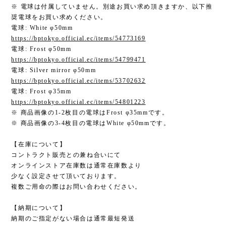
※ 電球は付属していません。別途お買い求め頂きますか、以下推
奨電球をお買い求めください。
電球: White φ50mm
https://bptokyo.official.ec/items/54773169
電球: Frost φ50mm
https://bptokyo.official.ec/items/54799471
電球: Silver mirror φ50mm
https://bptokyo.official.ec/items/53702632
電球: Frost φ35mm
https://bptokyo.official.ec/items/54801223
※ 商品画像の1-2枚目の電球はFrost φ35mmです。
※ 商品画像の3-4枚目の電球はWhite φ50mmです。
【在庫について】
コントラクト販売との兼ね合いにて
オンラインストア在庫数は通常在庫数より
少なく設定させて頂いております。
複数ご用命の際はお問い合わせください。
【納期について】
納期のご指定がない場合は通常最短発送