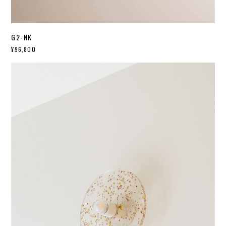
G2-NK
¥96,800