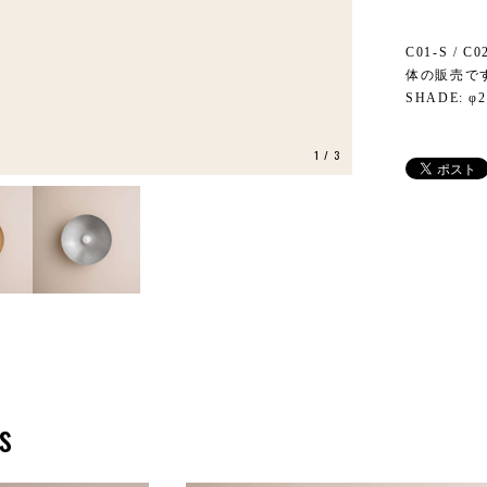
C01-S / 
体の販売で
SHADE: φ2
1
/
3
s