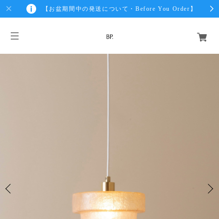
【お盆期間中の発送について・Before You Order】