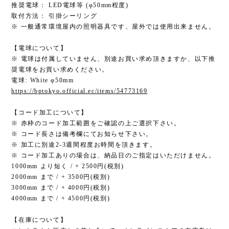
推奨電球： LED電球等 (φ50mm程度)
取付方法： 引掛シーリング
※ 一般通常環境屋内の照明器具です、屋外では使用出来ません。
【電球について】
※ 電球は付属していません、別途お買い求め頂きますか、以下推
奨電球をお買い求めください。
電球: White φ50mm
https://bptokyo.official.ec/items/54773169
【コード加工について】
※ 赤枠のコード加工範囲をご確認の上ご選択下さい。
※ コード長さは備考欄にてお知らせ下さい。
※ 加工に別途2-3週間程度お時間を頂きます。
※ コード加工ありの場合は、納品日のご指定はいただけません。
1000mm より短く / + 2500円(税別)
2000mm まで / + 3500円(税別)
3000mm まで / + 4000円(税別)
4000mm まで / + 4500円(税別)
【在庫について】