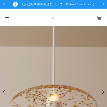
【お盆期間中の発送について・Before You Order】