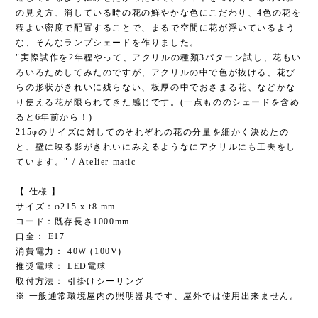
の見え方、消している時の花の鮮やかな色にこだわり、4色の花を
程よい密度で配置することで、まるで空間に花が浮いているよう
な、そんなランプシェードを作りました。
"実際試作を2年程やって、アクリルの種類3パターン試し、花もい
ろいろためしてみたのですが、アクリルの中で色が抜ける、花び
らの形状がきれいに残らない、板厚の中でおさまる花、などかな
り使える花が限られてきた感じです。(一点もののシェードを含め
ると6年前から！)
215φのサイズに対してのそれぞれの花の分量を細かく決めたの
と、壁に映る影がきれいにみえるようなにアクリルにも工夫をし
ています。" / Atelier matic
【 仕様 】
サイズ：φ215 x t8 mm
コード：既存長さ1000mm
口金： E17
消費電力： 40W (100V)
推奨電球： LED電球
取付方法： 引掛けシーリング
※ 一般通常環境屋内の照明器具です、屋外では使用出来ません。