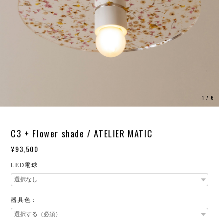
1
/
6
C3 + Flower shade / ATELIER MATIC
¥93,500
LED電球
器具色：