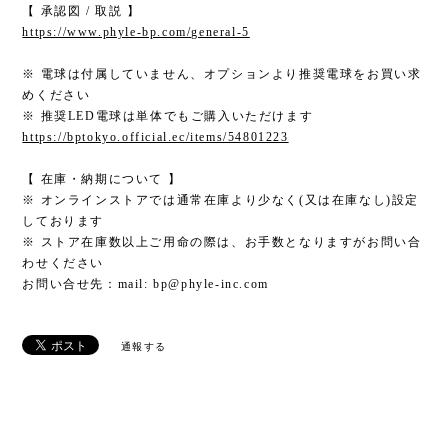
【 承認図 / 取説 】
https://www.phyle-bp.com/general-5
※ 電球は付属していません、オプションより推奨電球をお買い求
めください
※ 推奨LED電球は単体でもご購入いただけます
https://bptokyo.official.ec/items/54801223
【 在庫・納期について 】
※ オンラインストアでは通常在庫より少なく(又は在庫なし)設定
しております
※ ストア在庫数以上ご用命の際は、お手数となりますがお問い合
わせください
お問い合せ先：mail:
bp@phyle-inc.com
通報する