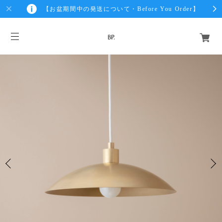
【お盆期間中の発送について・Before You Order】