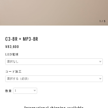
1
/
5
C3-BR + MP3-BR
¥83,600
LED電球
コード加工
数量
International shipping available