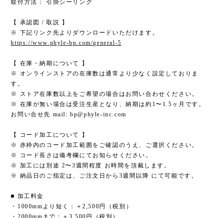
取付方法： 引掛シーリング
【 承認図 / 取説 】
※ 下記リンク先よりダウンロードいただけます。
https://www.phyle-bp.com/general-5
【 在庫・納期について 】
※ オンラインストアの在庫数は通常より少なく設定しておりま
す。
※ ストア在庫数以上をご希望の場合はお問い合わせください。
※ 在庫が無い場合は受注生産となり、納期は約1〜1.5ヶ月です。
お問い合せ先 mail:
bp@phyle-inc.com
【 コード加工について 】
※ 赤枠内のコード加工範囲をご確認のうえ、ご選択ください。
※ コード長さは備考欄にてお知らせください。
※ 加工には別途 2〜3週間程度 お時間を頂戴します。
※ 納品日のご指定は、ご注文日から3週間以降 にて可能です。
■ 加工料金
・1000mmより短く：＋2,500円（税別）
・2000mmまで：＋3,500円（税別）