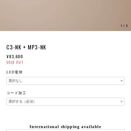
1
/
5
C3-NK + MP3-NK
¥83,600
SOLD OUT
LED電球
コード加工
International shipping available