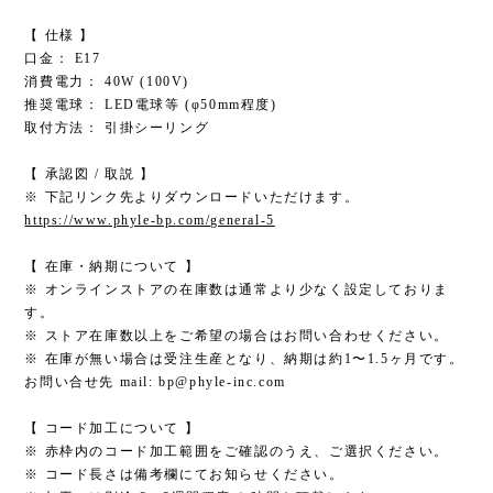
【 仕様 】
口金： E17
消費電力： 40W (100V)
推奨電球： LED電球等 (φ50mm程度)
取付方法： 引掛シーリング
【 承認図 / 取説 】
※ 下記リンク先よりダウンロードいただけます。
https://www.phyle-bp.com/general-5
【 在庫・納期について 】
※ オンラインストアの在庫数は通常より少なく設定しておりま
す。
※ ストア在庫数以上をご希望の場合はお問い合わせください。
※ 在庫が無い場合は受注生産となり、納期は約1〜1.5ヶ月です。
お問い合せ先 mail:
bp@phyle-inc.com
【 コード加工について 】
※ 赤枠内のコード加工範囲をご確認のうえ、ご選択ください。
※ コード長さは備考欄にてお知らせください。