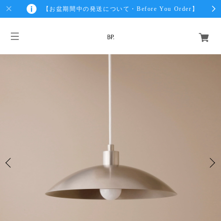
【お盆期間中の発送について・Before You Order】