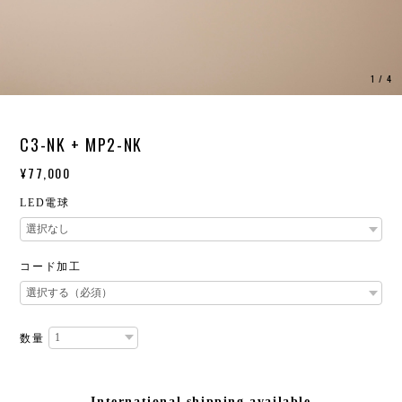
1
/
4
C3-NK + MP2-NK
¥77,000
LED電球
コード加工
数量
International shipping available