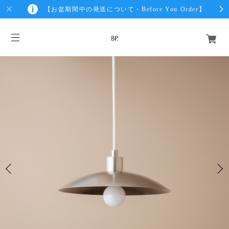
【お盆期間中の発送について・Before You Order】