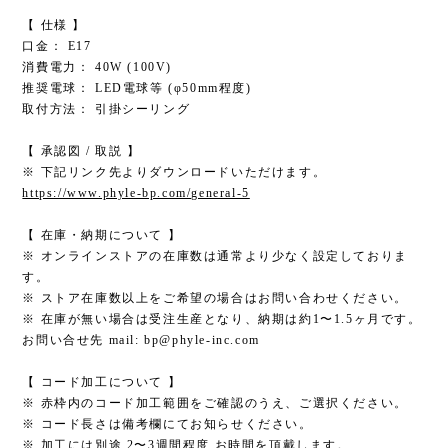
【 仕様 】
口金： E17
消費電力： 40W (100V)
推奨電球： LED電球等 (φ50mm程度)
取付方法： 引掛シーリング
【 承認図 / 取説 】
※ 下記リンク先よりダウンロードいただけます。
https://www.phyle-bp.com/general-5
【 在庫・納期について 】
※ オンラインストアの在庫数は通常より少なく設定しておりま
す。
※ ストア在庫数以上をご希望の場合はお問い合わせください。
※ 在庫が無い場合は受注生産となり、納期は約1〜1.5ヶ月です。
お問い合せ先 mail:
bp@phyle-inc.com
【 コード加工について 】
※ 赤枠内のコード加工範囲をご確認のうえ、ご選択ください。
※ コード長さは備考欄にてお知らせください。
※ 加工には別途 2〜3週間程度 お時間を頂戴します。